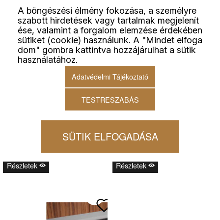
A böngészési élmény fokozása, a személyre
szabott hirdetések vagy tartalmak megjelenít
ése, valamint a forgalom elemzése érdekében
sütiket (cookie) használunk. A "Mindet elfoga
dom" gombra kattintva hozzájárulhat a sütik
használatához.
Adatvédelmi Tájékoztató
KESSEBÖHMER LINERO
KESSEBÖHMER LINERO
TESTRESZABÁS
EASYLINE SZETT1 (6
EASYLINE SZETT2
AKASZTÓS
(PAPÍRTÖRLŐ
SÍN+UNIVERZÁLIS POLC)
TARTÓ+UNIVERZÁLIS POLC)
804 X 160 X 230 MM FEKETE
804 X 160 X 230 MM FEKETE
46 769
Ft
51 404
Ft
SÜTIK ELFOGADÁSA
36 826
Ft
+Áfa
40 476
Ft
+Áfa
Áfa:
9 943
Ft
Áfa:
10 928
Ft
Részletek
Részletek