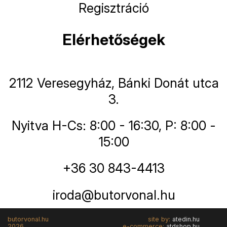
Regisztráció
Elérhetőségek
2112 Veresegyház, Bánki Donát utca
3.
Nyitva H-Cs: 8:00 - 16:30, P: 8:00 -
15:00
+36 30 843-4413
iroda@butorvonal.hu
butorvonal.hu
site by:
atedin.hu
2026
e-commerce:
atdshop.hu