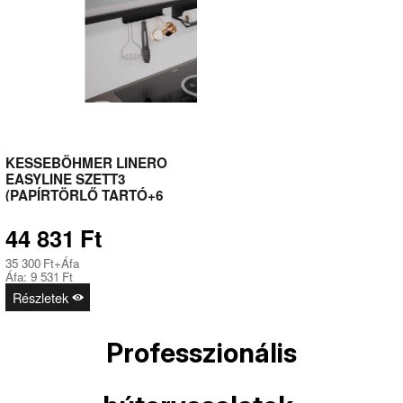
KESSEBÖHMER LINERO
EASYLINE SZETT3
(PAPÍRTÖRLŐ TARTÓ+6
AKASZTÓS SÍN) 804 X 160 X
150 MM FEKETE
44 831
Ft
35 300
Ft
+Áfa
Áfa:
9 531
Ft
Részletek
Professzionális