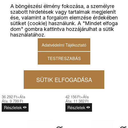
A böngészési élmény fokozása, a személyre
szabott hirdetések vagy tartalmak megjelenít
ése, valamint a forgalom elemzése érdekében
sütiket (cookie) használunk. A "Mindet elfoga
dom" gombra kattintva hozzájárulhat a sütik
használatához.
Adatvédelmi Tájékoztató
TESTRESZABÁS
HAILO AS ALLEGRO 220
HAILO AS ALLEGRO 295
14/6,5/6,5 FIÓKBA ÉPÍTHETŐ
18/18/8/8 FIÓKBA ÉPÍTHETŐ
SZEMETES
SZEMETES
SÜTIK ELFOGADÁSA
46 091
Ft
53 538
Ft
36 292
Ft
+Áfa
42 156
Ft
+Áfa
Áfa:
9 799
Ft
Áfa:
11 382
Ft
Részletek
Részletek