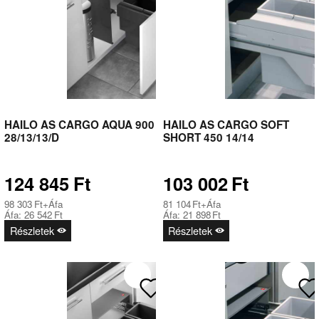
HAILO AS CARGO AQUA 900
HAILO AS CARGO SOFT
28/13/13/D
SHORT 450 14/14
124 845
Ft
103 002
Ft
98 303
Ft
+Áfa
81 104
Ft
+Áfa
Áfa:
26 542
Ft
Áfa:
21 898
Ft
Részletek
Részletek