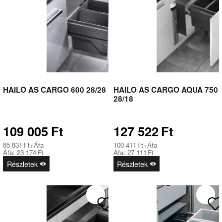
HAILO AS CARGO 600 28/28
HAILO AS CARGO AQUA 750
28/18
109 005
Ft
127 522
Ft
85 831
Ft
+Áfa
100 411
Ft
+Áfa
Áfa:
23 174
Ft
Áfa:
27 111
Ft
Részletek
Részletek