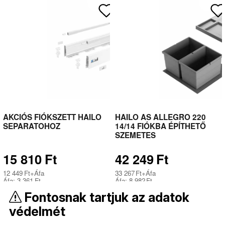
AKCIÓS FIÓKSZETT HAILO
HAILO AS ALLEGRO 220
SEPARATOHOZ
14/14 FIÓKBA ÉPÍTHETŐ
SZEMETES
15 810
Ft
42 249
Ft
12 449
Ft
+Áfa
33 267
Ft
+Áfa
Áfa:
3 361
Ft
Áfa:
8 982
Ft
Részletek
Részletek
Fontosnak tartjuk az adatok
védelmét