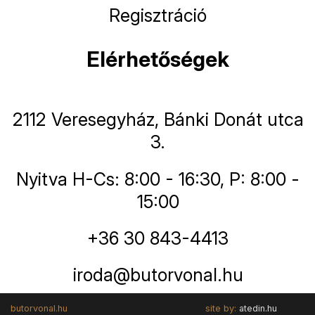
Regisztráció
Elérhetőségek
2112 Veresegyház, Bánki Donát utca
3.
Nyitva H-Cs: 8:00 - 16:30, P: 8:00 -
15:00
+36 30 843-4413
iroda@butorvonal.hu
butorvonal.hu
site by:
atedin.hu