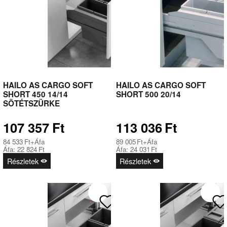
HAILO AS CARGO SOFT
HAILO AS CARGO SOFT
SHORT 450 14/14
SHORT 500 20/14
SÖTÉTSZÜRKE
107 357
Ft
113 036
Ft
84 533
Ft
+Áfa
89 005
Ft
+Áfa
Áfa:
22 824
Ft
Áfa:
24 031
Ft
Részletek
Részletek