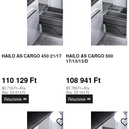
HAILO AS CARGO 450 21/17
HAILO AS CARGO 500
17/13/13/D
110 129
Ft
108 941
Ft
86 716
Ft
+Áfa
85 780
Ft
+Áfa
Áfa:
23 413
Ft
Áfa:
23 161
Ft
Részletek
Részletek