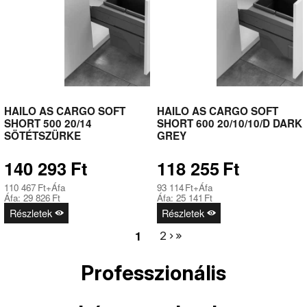
HAILO AS CARGO SOFT
HAILO AS CARGO SOFT
SHORT 500 20/14
SHORT 600 20/10/10/D DARK
SÖTÉTSZÜRKE
GREY
140 293
Ft
118 255
Ft
110 467
Ft
+Áfa
93 114
Ft
+Áfa
Áfa:
29 826
Ft
Áfa:
25 141
Ft
Részletek
Részletek
2
›
»
Professzionális