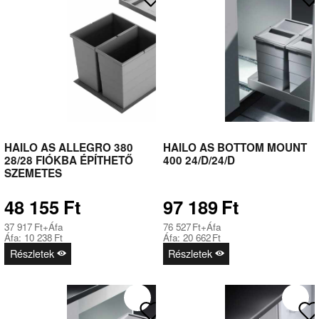
HAILO AS ALLEGRO 380
HAILO AS BOTTOM MOUNT
28/28 FIÓKBA ÉPÍTHETŐ
400 24/D/24/D
SZEMETES
48 155
Ft
97 189
Ft
37 917
Ft
+Áfa
76 527
Ft
+Áfa
Áfa:
10 238
Ft
Áfa:
20 662
Ft
Részletek
Részletek