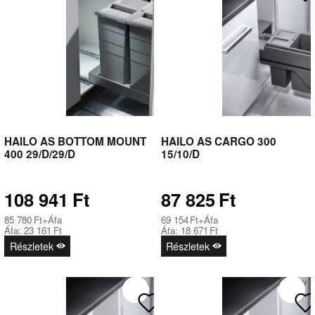
HAILO AS BOTTOM MOUNT
HAILO AS CARGO 300
400 29/D/29/D
15/10/D
108 941
Ft
87 825
Ft
85 780
Ft
+Áfa
69 154
Ft
+Áfa
Áfa:
23 161
Ft
Áfa:
18 671
Ft
Részletek
Részletek