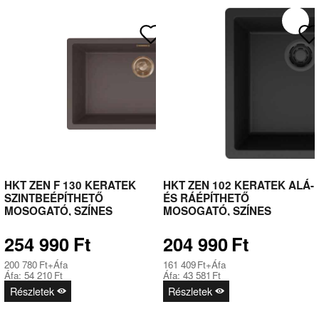
HKT ZEN F 130 KERATEK
HKT ZEN 102 KERATEK ALÁ-
SZINTBEÉPÍTHETŐ
ÉS RÁÉPÍTHETŐ
MOSOGATÓ, SZÍNES
MOSOGATÓ, SZÍNES
LEFOLYÓ- ÉS TÚLFOLYÓ
LEFOLYÓ- ÉS TÚLFOLYÓ
SZERELVÉNYEKKEL, 80 CM-
SZERELVÉNYEKKEL, 50 CM-
254 990
Ft
204 990
Ft
ES
ES
KORPUSZOKHOZ,BARNA-
KORPUSZOKHOZ,FEKETE-
200 780
Ft
+Áfa
161 409
Ft
+Áfa
BRONZ
FEKETE
Áfa:
54 210
Ft
Áfa:
43 581
Ft
Részletek
Részletek