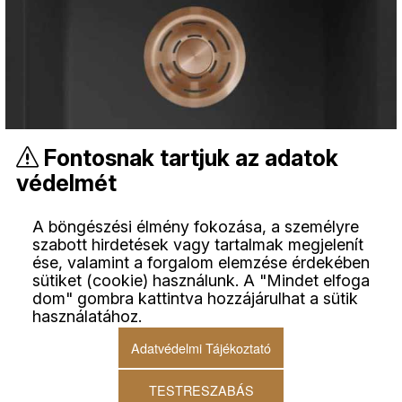
Fontosnak tartjuk az adatok
védelmét
A böngészési élmény fokozása, a személyre
szabott hirdetések vagy tartalmak megjelenít
ése, valamint a forgalom elemzése érdekében
sütiket (cookie) használunk. A "Mindet elfoga
dom" gombra kattintva hozzájárulhat a sütik
használatához.
Adatvédelmi Tájékoztató
TESTRESZABÁS
HKT ZEN 102 Keratek alá- és