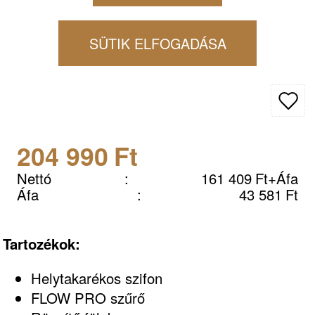
ráépíthető mosogató, színes lefolyó-
és túlfolyó szerelvényekkel, 50 cm-es
SÜTIK ELFOGADÁSA
korpuszokhoz,fekete-bronz
204 990
Ft
Nettó
:
161 409
Ft
+Áfa
Áfa
:
43 581
Ft
Tartozékok:
Helytakarékos szifon
FLOW PRO szűrő