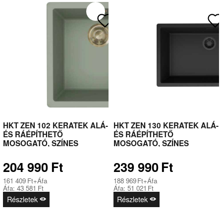
HKT ZEN 102 KERATEK ALÁ-
HKT ZEN 130 KERATEK ALÁ-
ÉS RÁÉPÍTHETŐ
ÉS RÁÉPÍTHETŐ
MOSOGATÓ, SZÍNES
MOSOGATÓ, SZÍNES
LEFOLYÓ- ÉS TÚLFOLYÓ
LEFOLYÓ- ÉS TÚLFOLYÓ
SZERELVÉNYEKKEL, 50 CM-
SZERELVÉNYEKKEL, 80 CM-
204 990
Ft
239 990
Ft
ES KORPUSZOKHOZ,ZÖLD-
ES
ARANY
KORPUSZOKHOZ,FEKETE-
161 409
Ft
+Áfa
188 969
Ft
+Áfa
FEKETE
Áfa:
43 581
Ft
Áfa:
51 021
Ft
Részletek
Részletek