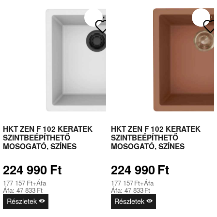
HKT ZEN F 102 KERATEK
HKT ZEN F 102 KERATEK
SZINTBEÉPÍTHETŐ
SZINTBEÉPÍTHETŐ
MOSOGATÓ, SZÍNES
MOSOGATÓ, SZÍNES
LEFOLYÓ- ÉS TÚLFOLYÓ
LEFOLYÓ- ÉS TÚLFOLYÓ
SZERELVÉNYEKKEL, 50 CM-
SZERELVÉNYEKKEL, 50 CM-
224 990
Ft
224 990
Ft
ES KORPUSZOKHOZ,FEHÉR-
ES
FEKETE
KORPUSZOKHOZ,TERRAKO
177 157
Ft
+Áfa
177 157
Ft
+Áfa
TTA-BRONZ
Áfa:
47 833
Ft
Áfa:
47 833
Ft
Részletek
Részletek