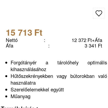
15 713
Ft
Nettó
:
12 372
Ft
+Áfa
Áfa
:
3 341
Ft
Forgótányér a tárolóhely optimális
kihasználásához
Hűtőszekrényekben vagy bútorokban való
használatra
Szerelőelemekkel együtt
Műanyag