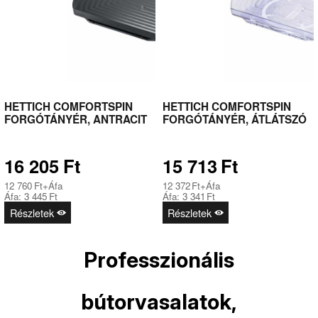
HETTICH COMFORTSPIN
HETTICH COMFORTSPIN
FORGÓTÁNYÉR, ANTRACIT
FORGÓTÁNYÉR, ÁTLÁTSZÓ
16 205
Ft
15 713
Ft
12 760
Ft
+Áfa
12 372
Ft
+Áfa
Áfa:
3 445
Ft
Áfa:
3 341
Ft
Részletek
Részletek
Professzionális
bútorvasalatok,